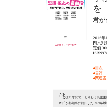
を
君が
2016年
四六判並
★画像クリックで拡大
定価 3
ISBN97
●目次
●書評
●関連書
戦
後71年間で、とりわけ民主
郎氏が都知事に就任した1999年