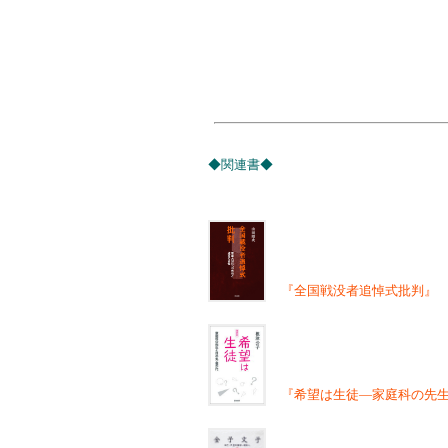
◆関連書◆
『全国戦没者追悼式批判』
『希望は生徒―家庭科の先