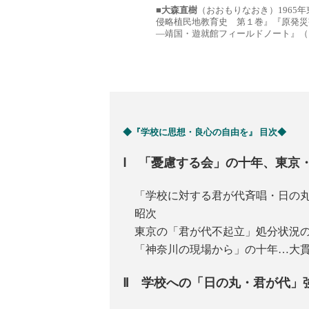
■
大森直樹
（おおもりなおき）1965
侵略植民地教育史 第１巻』『原発災
―靖国・遊就館フィールドノート』（
◆『学校に思想・良心の自由を』 目次◆
Ⅰ 「憂慮する会」の十年、東京
「学校に対する君が代斉唱・日の
昭次
東京の「君が代不起立」処分状況
「神奈川の現場から」の十年…大
Ⅱ 学校への「日の丸・君が代」