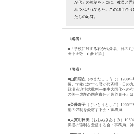
が代」の強制をテコに、教員と児
みつぶされてきた。この10年余
たちの応答。
〈編者〉
■「学校に対する君が代斉唱、日の丸
田中正敬、山田昭次）
〈著者〉
■
山田昭次
（やまだしょうじ）1930
授。学校に対する君が代斉唱・日の丸
戦没者追悼式批判―軍事大国化への布
の後―虐殺の国家責任と民衆責任』ほ
■
斉藤寿子
（さいとうとしこ）1955
揚の強制を憂慮する会・事務局。
■
大貫明日美
（おおぬきあすみ）196
掲揚の強制を憂慮する会・事務局、神