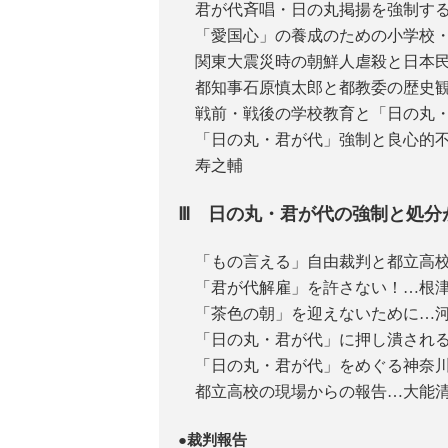
君が代斉唱・日の丸掲揚を強制す
「愛国心」の養成のための小学校
関東大震災時の朝鮮人虐殺と日本
都知事石原慎太郎と都教委の歴史
戦前・戦後の学校教育と「日の丸
「日の丸・君が代」強制と良心的
寿之輔
Ⅲ 日の丸・君が代の強制と処分
「もの言える」自由裁判と都立高
「君が代解雇」を許さない！…根
「茶色の朝」を迎えないために…
「日の丸・君が代」に押し潰され
「日の丸・君が代」をめぐる神奈
都立高校の現場からの報告…大能
●裁判報告