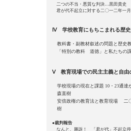
二つの不当・悪質な判決…黒田貴史
君が代不起立に対する二〇一二年一月
Ⅳ 学校教育にもちこまれる歴史
教科書・副教材叙述の問題と歴史
「特別の教科 道徳」と私たちの
Ⅴ 教育現場での民主主義と自由
学校現場の現在と課題 10・23通
森直樹
安倍政権の教育法と教育現場 二
樹
●裁判報告
なんと、勝訴！ 「君が代」不起立停