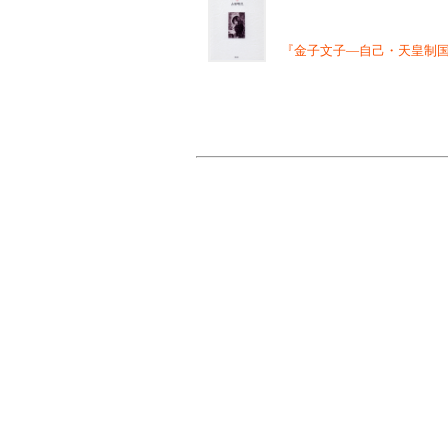
『金子文子―自己・天皇制