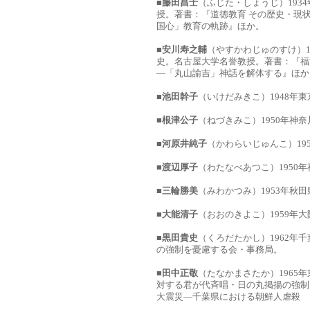
■
藤田昌士
（ふじた・しょうじ）193
授。著書：『道徳教育 その歴史・現
国心」教育の軌跡』ほか。
■
安川寿之輔
（やすかわじゅのすけ）1
史。名古屋大学名誉教授。著書：『福
―「丸山諭吉」神話を解体する』ほか
■
池田幹子
（いけだみきこ）1948年
■
根津公子
（ねづきみこ）1950年神
■
河原井純子
（かわらいじゅんこ）19
■
渡辺厚子
（わたなべあつこ）1950
■
三輪勝美
（みわかつみ）1953年秋
■
大能清子
（おおのきよこ）1959年
■
黒田貴史
（くろだたかし）1962年
の強制を憂慮する会・事務局。
■
田中正敬
（たなかまさたか）1965
対する君が代斉唱・日の丸掲揚の強制
大震災―千葉県における朝鮮人虐殺 