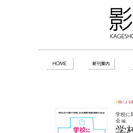
★
国による
学校に
会
編
学