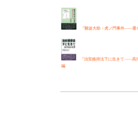
『難波大助・虎ノ門事件――愛
『治安維持法下に生きて――高
編