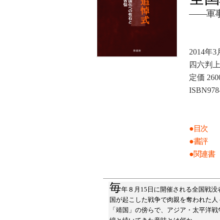
――軍
2014年
四六判上
定価 26
ISBN978-
●目次
●書評
●関連書
毎
年８月15日に開催される全国戦
国が起こした戦争で肉親を奪われた人
「靖国」の傍らで、アジア・太平洋戦