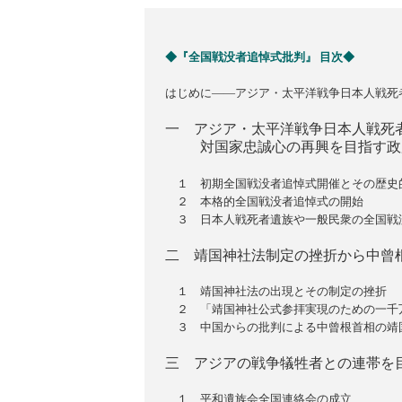
◆『全国戦没者追悼式批判』 目次◆
はじめに――アジア・太平洋戦争日本人戦死
一 アジア・太平洋戦争日本人戦死
対国家忠誠心の再興を目指す政
１ 初期全国戦没者追悼式開催とその歴史
２ 本格的全国戦没者追悼式の開始
３ 日本人戦死者遺族や一般民衆の全国戦
二 靖国神社法制定の挫折から中曾
１ 靖国神社法の出現とその制定の挫折
２ 「靖国神社公式参拝実現のための一千
３ 中国からの批判による中曾根首相の靖
三 アジアの戦争犠牲者との連帯を
１ 平和遺族会全国連絡会の成立