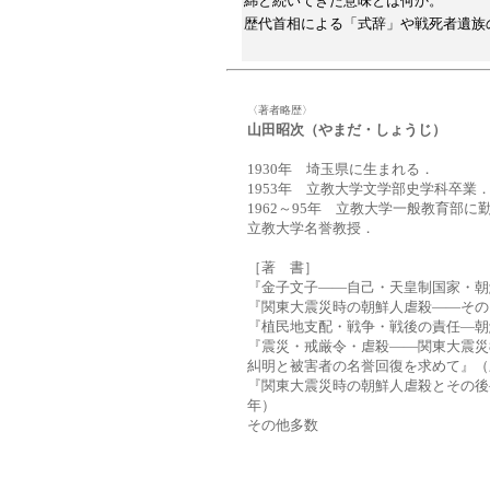
綿と続いてきた意味とは何か。
歴代首相による「式辞」や戦死者遺族
〈著者略歴〉
山田昭次（やまだ・しょうじ）
1930年 埼玉県に生まれる．
1953年 立教大学文学部史学科卒業
1962～95年 立教大学一般教育部に
立教大学名誉教授．
［著 書］
『金子文子――自己・天皇制国家・朝鮮
『関東大震災時の朝鮮人虐殺――その
『植民地支配・戦争・戦後の責任―朝
『震災・戒厳令・虐殺――関東大震災
糾明と被害者の名誉回復を求めて』（三
『関東大震災時の朝鮮人虐殺とその後
年）
その他多数