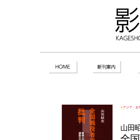
★
アジア・太
山田
全国