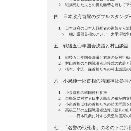
２ 戦病死した夫との愛別離苦を通じてア
四 日本政府首脳のダブルスタンダ
１ 日本政府の日本人戦死者の顕彰から追
２ 細川護熙首相のアジア・太平洋戦争侵
五 戦後五〇年国会決議と村山談話
１ 戦後五〇年国会決議と右派の反対行動
２ 村山首相の全国戦没者追悼式の式辞と
３ 橋本、小渕、森首相たちの村山談話の
六 小泉純一郎首相の靖国神社参拝
１ 小泉首相の靖国神社参拝
２ 自衛隊に対する日本人民衆の積極的支
３ 小泉首相以後の首相たちの靖国問題を
４ 高橋三郎の全国戦没者追悼式批判の出
――日本民衆に対する天皇制国家の戦
七 「名誉の戦死者」の名の下に抑