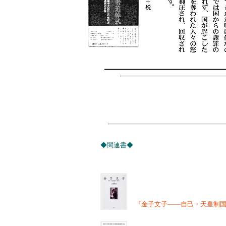
◆関連書◆
『金子文子――自己・天皇制国