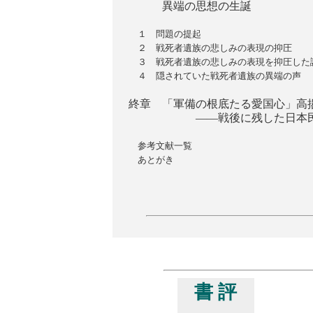
異端の思想の生誕
１ 問題の提起
２ 戦死者遺族の悲しみの表現の抑圧
３ 戦死者遺族の悲しみの表現を抑圧した
４ 隠されていた戦死者遺族の異端の声
終章 「軍備の根底たる愛国心」高
――戦後に残した日本民衆
参考文献一覧
あとがき
書 評