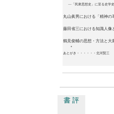
―「民衆思想史」に至る史学
丸山眞男における「精神の
藤田省三における知識人像
鶴見俊輔の思想・方法と大
＊
あとがき・・・・・・北河賢三
書 評