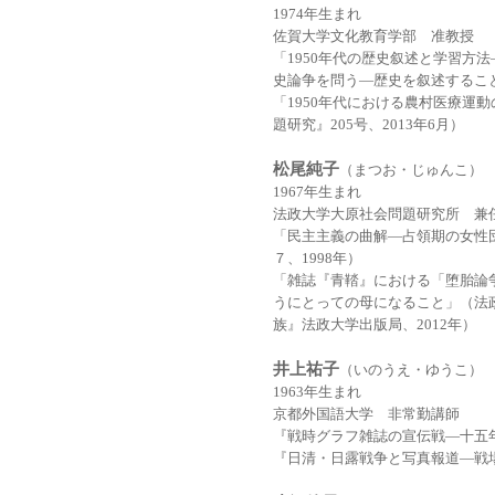
1974年生まれ
佐賀大学文化教育学部 准教授
「1950年代の歴史叙述と学習方
史論争を問う―歴史を叙述すること
「1950年代における農村医療運
題研究』205号、2013年6月）
松尾純子
（まつお・じゅんこ）
1967年生まれ
法政大学大原社会問題研究所 兼
「民主主義の曲解―占領期の女性
７、1998年）
「雑誌『青鞜』における「堕胎論
うにとっての母になること」（法
族』法政大学出版局、2012年）
井上祐子
（いのうえ・ゆうこ）
1963年生まれ
京都外国語大学 非常勤講師
『戦時グラフ雑誌の宣伝戦―十五年
『日清・日露戦争と写真報道―戦場