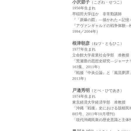
小沢節子
（こざわ・せつこ）
1956年生まれ
早稲田大学ほか 非常勤講師
『「原爆の図」―描かれた＜記憶＞
『アヴァンギャルドの戦争体験―
1994／2004年）
根津朝彦
（ねづ・ともひこ）
1977年生まれ
立命館大学産業社会学部 准教授
「荒瀬豊の思想史研究―ジャーナ
163集、2011年）
『戦後『中央公論』と「風流夢譚
2013年）
戸邉秀明
（とべ・ひであき）
1974年生まれ
東京経済大学経済学部 准教授
「沖縄「戦後」史における脱植民
885号、2011年10月増刊）
「現代沖縄民衆の歴史意識と主体性」