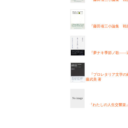
『藤田省三小論集 戦後精神
『夢ナキ季節ノ歌――近
『プロレタリア文学の経
藤武美 著
No image
『わたしの人生交響楽』