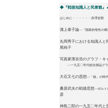
◆『戦後知識人と民衆観』
はじめに・・・・・・赤澤史朗
溝上泰子論
―『国家的母性の構
丸岡秀子における知識人と
尾純子
写真家濱谷浩のグラフ・キ
―一九五〇年代総合雑誌グ
大石又七の思想
―「核」の時
桑原武夫の戦後思想
―ポルト
彦
神島二郎の一九五〇年代と