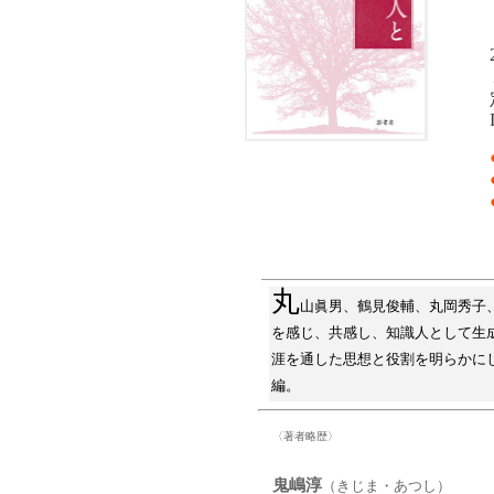
丸
山眞男、鶴見俊輔、丸岡秀子
を感じ、共感し、知識人として生
涯を通した思想と役割を明らかに
編。
〈著者略歴〉
鬼嶋淳
（きじま・あつし）