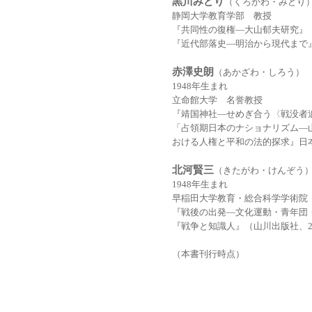
黒川みどり
（くろかわ・みどり
静岡大学教育学部 教授
『共同性の復権―大山郁夫研究』（
『近代部落史―明治から現代まで』
赤澤史朗
（あかざわ・しろう）
1948年生まれ
立命館大学 名誉教授
『靖国神社―せめぎ合う〈戦没者追
「占領期日本のナショナリズム―
おける人権と平和の法的探求』日本
北河賢三
（きたがわ・けんぞう
1948年生まれ
早稲田大学教育・総合科学学術院
『戦後の出発―文化運動・青年団・
『戦争と知識人』（山川出版社、2
（本書刊行時点）