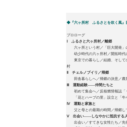
◆『六ヶ所村 ふるさとを吹く風』
プロローグ
Ⅰ ふるさと六ヶ所村／離郷
六ヶ所という村／「巨大開発」の
幼少時代の六ヶ所村／開拓時代の
東京での暮らし／結婚、そして出
村
Ⅱ チェルノブイリ／帰郷
田舎暮らしへ／帰郷の決意／農業
Ⅲ 運動経験――仲間たちと
初めて集会へ／反核燃情報誌「う
「花とハーブの里」設立と「牛小
Ⅳ 運動と家族と
父と母との最期の時間／帰郷して
Ⅴ 出会い――しなやかに抵抗する
出会い／すてきな女性たち／先行