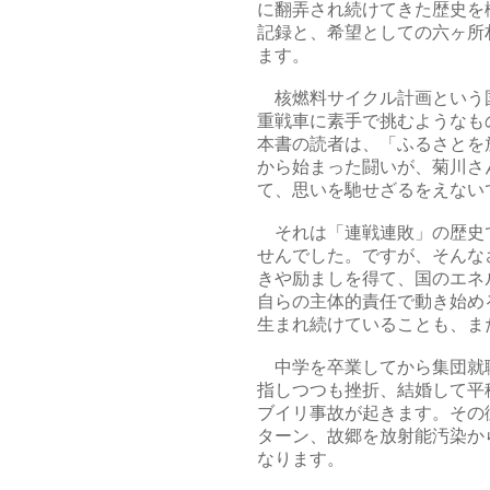
に翻弄され続けてきた歴史を
記録と、希望としての六ヶ所
ます。
核燃料サイクル計画という
重戦車に素手で挑むようなも
本書の読者は、「ふるさとを
から始まった闘いが、菊川さ
て、思いを馳せざるをえない
それは「連戦連敗」の歴史
せんでした。ですが、そんな
きや励ましを得て、国のエネ
自らの主体的責任で動き始め
生まれ続けていることも、ま
中学を卒業してから集団就
指しつつも挫折、結婚して平穏
ブイリ事故が起きます。その
ターン、故郷を放射能汚染か
なります。