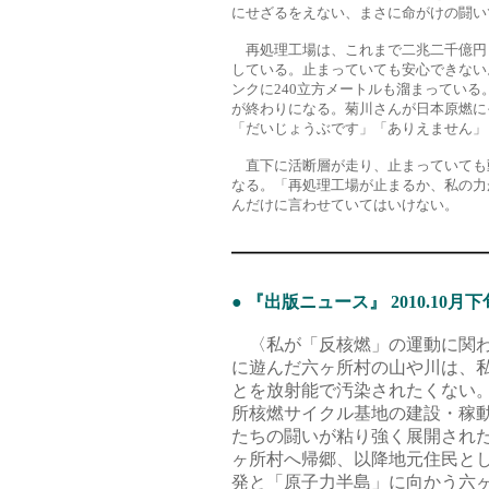
にせざるをえない、まさに命がけの闘い
再処理工場は、これまで二兆二千億円
している。止まっていても安心できない
ンクに240立方メートルも溜まってい
が終わりになる。菊川さんが日本原燃に
「だいじょうぶです」「ありえません」
直下に活断層が走り、止まっていても
なる。「再処理工場が止まるか、私の力
んだけに言わせていてはいけない。
● 『出版ニュース』 2010.10月
〈私が「反核燃」の運動に関わ
に遊んだ六ヶ所村の山や川は、
とを放射能で汚染されたくない
所核燃サイクル基地の建設・稼
たちの闘いが粘り強く展開された
ヶ所村へ帰郷、以降地元住民と
発と「原子力半島」に向かう六