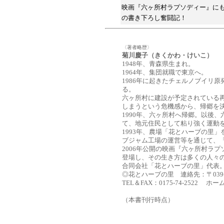
映画『六ヶ所村ラプソディー』に
の書き下ろし奮闘記！
〈著者略歴〉
菊川慶子（きくかわ・けいこ）
1948年、青森県生まれ。
1964年、集団就職で東京へ。
1986年に起きたチェルノブイリ
る。
六ヶ所村に建設が予定されている
しまうという危機感から、帰郷を
1990年、六ヶ所村へ帰郷。以後
て、地元住民として粘り強く運動
1993年、農場「花とハーブの里
ブジャム工場の運営等を通じて、
2006年公開の映画『六ヶ所村ラ
登場し、その生き方は多くの人々
合同会社「花とハーブの里」代表
◎花とハーブの里 連絡先：〒039-
TEL＆FAX：0175-74-2522 ホ
（本書刊行時点）