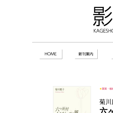
★
国策・核
菊川
六