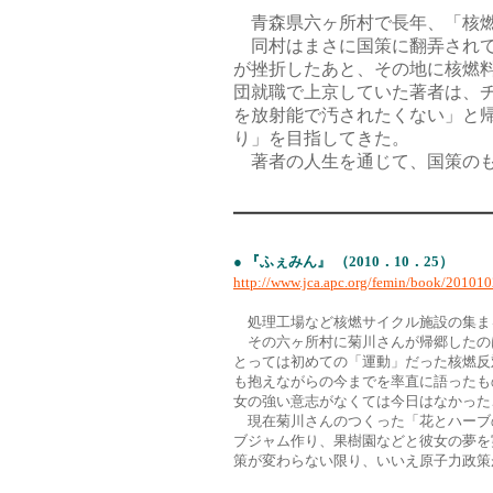
青森県六ヶ所村で長年、「核燃
同村はまさに国策に翻弄されて
が挫折したあと、その地に核燃
団就職で上京していた著者は、
を放射能で汚されたくない」と
り」を目指してきた。
著者の人生を通じて、国策のも
● 『ふぇみん』 （2010．10．25）
http://www.jca.apc.org/femin/book/201010
処理工場など核燃サイクル施設の集ま
その六ヶ所村に菊川さんが帰郷したのは
とっては初めての「運動」だった核燃反
も抱えながらの今までを率直に語ったも
女の強い意志がなくては今日はなかった
現在菊川さんのつくった「花とハーブ
ブジャム作り、果樹園などと彼女の夢を
策が変わらない限り、いいえ原子力政策