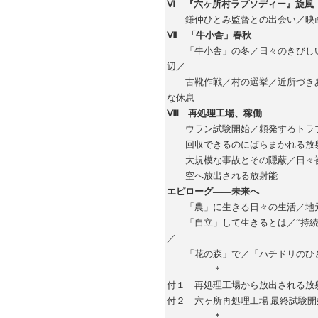
Ⅵ 『六ヶ所村ラプソディー』旋風
鎌仲ひとみ監督との出会い／映画
Ⅶ 「牛小舎」春秋
「牛小舎」の冬／日々のきびしい
辺／
古靴作戦／村の選挙／近所づきあ
な休息
Ⅷ 再処理工場、稼働
ウラン試験開始／頻発するトラブ
回収できるのにばらまかれる放射
大規模な事故とその隠蔽／日々被
空へ放出される放射能
エピローグ――未来へ
「農」に生きる日々の生活／地元
「自立」して生きるとは／“持続可
／
「花の森」で／「ハチドリのひと
＊
付１ 再処理工場から放出される放
付２ 六ヶ所再処理工場 最終試験
＊