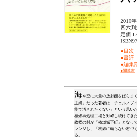
2010
四六判
定価 1
ISBN97
●目次
●書評
●編集
●関連書
海
や空に大量の放射能をばらま
主婦」だった著者は、チェルノブ
能で汚されたくない」という思い
核燃再処理工場と対峙し続けてき
故郷の村が「核燃城下町」となっ
レンジし、「核燃に頼らない村づ
る。