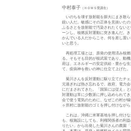
中村泰子
（ＨＯＷＳ受講生）
いのちを壊す放射能を膨大にまき散ら
鋭い人だ。敏感にその正体を見抜いたの
ふるさとを放射能で汚染されたくないと
ーンし、核燃反対運動に突き進んだ。き
かんでいる人だからこそ、何を差し置い
いと思う。
再処理工場とは、原発の使用済み核燃
る。そもそも目的が核武装であり、動機
府は、エネルギーの安定供給・豊かな生
て、疫病神を救いの神に仕立て上げた。
菊川さんを反対運動に駆り立てたチェ
元過ぎれば熱さ忘れるで、政府、電力会
にだまされてきた。「国策には従え」と
対運動は常に少数派に押し込められてき
会で使う電気のために、なぜこの村が犠
ヶ所村に放射能のゴミを押し付けながら
これは、沖縄に米軍基地を押し付けな
も、核施設にしても、利権関係者の利益
りたい」から出発した菊川さんの農園「
る。本書は、原発・核燃料サイクル問題