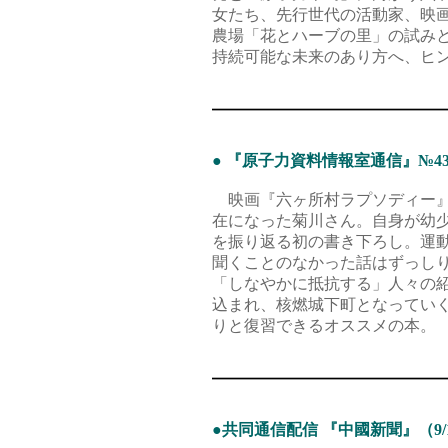
女たち、先行世代の活動家、映
農場「花とハーブの里」の試み
持続可能な未来のあり方へ、ヒ
● 『原子力資料情報室通信』№436 2
映画『六ヶ所村ラプソディー』
在になった菊川さん。自身が幼
を振り返る初の書き下ろし。運
聞くことのなかった話はずっし
「しなやかに抵抗する」人々の
込まれ、核燃城下町となってい
りと復習できるオススメの本。
●共同通信配信 『中國新聞』（9/