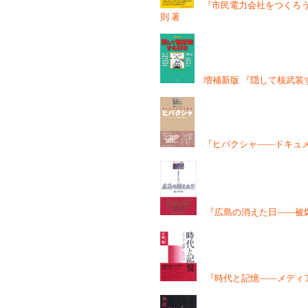
『市民電力会社をつくろう
則 著
増補新版 『隠して核武装す
『ヒバクシャ――ドキュメ
『広島の消えた日――被爆
『時代と記憶――メディア・