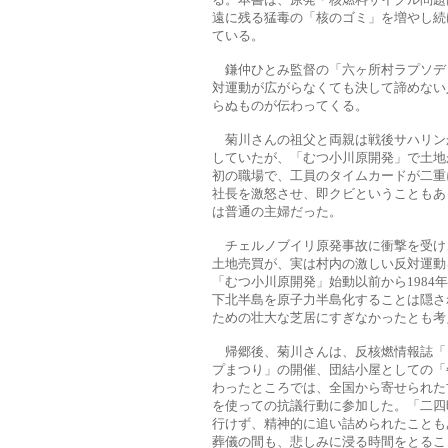
遠に残る猛毒の「核のゴミ」を増やし続
ている。
鎌仲ひとみ監督の「六ヶ所村ラプソデ
対運動が広がらなくても決して諦めない
らぬものが伝わってくる。
菊川さんの祖父と両親は戦後サハリン
していたが、「むつ小川原開発」で土地
初の職場で、工員のタイムカードが二重
社長を激怒させ、即クビということもあ
は普通の主婦だった。
チェルノブイリ原発事故に衝撃を受け
土地売買が、実は村内の激しい反対運動
「むつ小川原開発」始動以前から198
下北半島を原子力半島化することは隠さ
ための壮大な芝居にすぎなかったとも考
帰郷後、菊川さんは、反核燃情報誌「
プまつり」の開催、団結小屋としての「
わったところでは、全国から寄せられた
を使っての抗議行動に参加した。「二四
行けず、精神的に追い詰められたことも
葬儀の間も、悲しみに浸る時間をとるこ