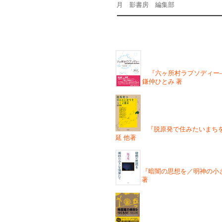
月 影書房 編集部
『六ヶ所村ラプソディー
鎌仲ひとみ 著
『脱原発で住みたいまちを
延 他著
『暗闇の思想を／明神の小
著