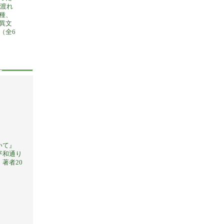
へ渡れ
種、
異文
（全6
いて』
平和通り
著者20
。