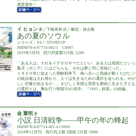
賞受賞作！
イ ヒョン
著／下橋美和 訳／解説：徐台教
あの夏のソウル
シリーズ：YA！ STUND UP
ISBN978-4-87714-482-1 C8097
2019年3月刊 四六判並製310頁 \2200
「ある人は、それをイデオロギーだといい、ある人は祖国だといっ
鳳児（ポンア）にはどちらも、それは夢と同じ意味だった。」
１９５０年に始まった朝鮮戦争下、南へ北へと戦線が動くたびにソ
の統治者は入れ替わり、人々は生きるための選択を迫られる。やが
しい空爆が始まるが…。きびしく非情な現実を懸命に生きた子ども
の選択とは。胸を打つ韓国YAの名作。『1945，鉄原』の続編。
金 重明
著
小説 日清戦争――甲午の年の蜂起
ISBN978-4-87714-481-4 C0093
2018年12月刊 四六判上製 2段組 520頁 \3600