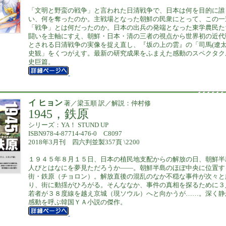
「文明と野蛮の戦争」と言われた日清戦争で、日本は何を目的に誰
い、何を奪ったのか。主戦場となった朝鮮の民衆にとって、この一
「戦争」とは何だったのか。日本の出兵の発端となった東学農民た
闘いを主軸にすえ、朝鮮・日本・清の三者の視点から世界初の近代
とされる日清戦争の実像を捉え直し、『坂の上の雲』の「司馬(遼太
史観」をくつがえす。最新の研究成果をふまえた感動のスペクタク
史巨篇。
イ ヒョン
著／梁玉順 訳／解説：仲村修
1945，鉄原
シリーズ：YA！ STUND UP
ISBN978-4-87714-476-0 C8097
2018年3月刊 四六判並製357頁 \2200
１９４５年８月１５日、日本の植民地支配からの解放の日、朝鮮半
人びとはなにを夢見ただろうか――。朝鮮半島のほぼ中央に位置す
街・鉄原（チョロン）。解放直後の混乱のなか不穏な事件が次々と
り、街に動揺がひろがる。そんななか、事件の真相を探るために３
若者が３８度線を越え京城（現ソウル）へと向かうが……。深く静
感動を呼ぶ韓国ＹＡ小説の傑作。