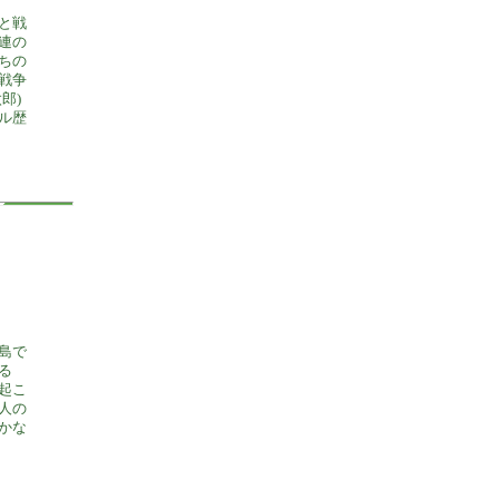
と戦
連の
ちの
戦争
郎)
ル歴
島で
る
起こ
人の
かな