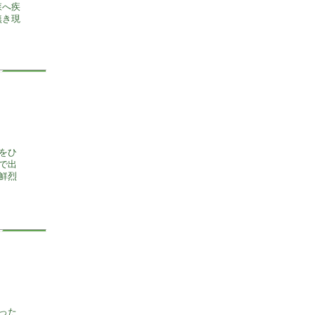
森へ疾
無き現
をひ
で出
鮮烈
った