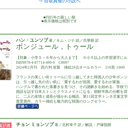
⇒ 目取真俊の小説へ
■刊行年の新しい順
■表示価格は税別です
ハン・ユンソブ
著／キム・ジナ 絵／呉華順 訳
ボンジュール，トゥール
【対象：小学５～６年から大人まで】 ※小５以上の学習漢字にル
ISBN978-4-87714-499-9 C8097
2024年2月刊 四六判 並製 挿絵29点オールカラー 218頁 \1800
フランスの美しい街トゥールに引っ越してきた韓国人の少年ボンジ
は、引っ越し先の古い机に「愛するわが祖国、愛するわが家族……
ハングルで書かれた落書きを見つけ、その謎解きを始める。学校で
国語を話す日本人トシとクラスメイトになる。朝鮮半島の分断を背
に、二人の友情と成長が描かれる物語。第11回文学トンネ児童文学
賞受賞作。カラー挿絵も魅力的な韓国のロングセラー。
チョン ミョンソプ
著／北村幸子 訳／解説：戸塚悦朗