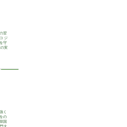
の翌
コ ジ
を守
。
強く
をの
韓国
門大