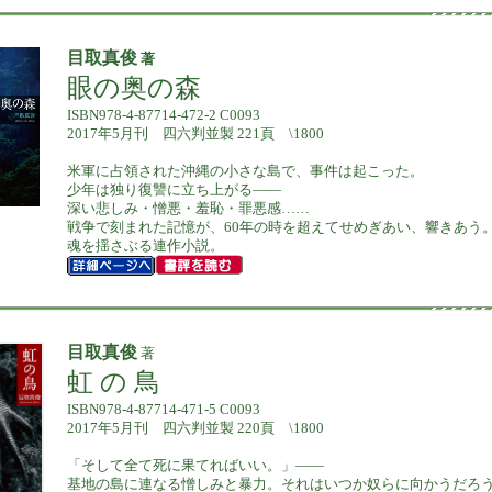
目取真俊
著
眼の奥の森
ISBN978-4-87714-472-2 C0093
2017年5月刊 四六判並製 221頁 \1800
米軍に占領された沖縄の小さな島で、事件は起こった。
少年は独り復讐に立ち上がる――
深い悲しみ・憎悪・羞恥・罪悪感……
戦争で刻まれた記憶が、60年の時を超えてせめぎあい、響きあう
魂を揺さぶる連作小説。
目取真俊
著
虹 の 鳥
ISBN978-4-87714-471-5 C0093
2017年5月刊 四六判並製 220頁 \1800
「そして全て死に果てればいい。」――
基地の島に連なる憎しみと暴力。それはいつか奴らに向かうだろ