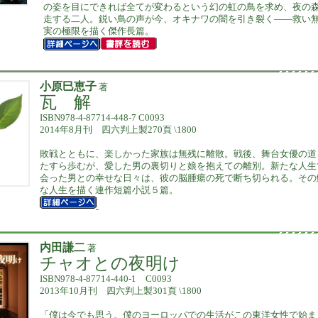
の姿を目にできれば全てが変わるという幻の虹の鳥を求め、夜の
走する二人。鋭い鳥の声が今、オキナワの闇を引き裂く――救い
実の極限を描く傑作長篇。
小原巳恵子
著
瓦 解
ISBN978-4-87714-448-7 C0093
2014年8月刊 四六判上製270頁 \1800
敗戦とともに、楽しかった家族は無残に離散。戦後、舞台女優の道
たすら歩むが、愛した男の裏切りと娘を抱えての離別。新たな人生
会った男との幸せな日々は、彼の脳腫瘍の死で断ち切られる。その
な人生を描く連作短篇小説５篇。
内田謙二
著
チャオとの夜明け
ISBN978-4-87714-440-1 C0093
2013年10月刊 四六判上製301頁 \1800
「僕は今でも思う。僕のヨーロッパでの生活がこの東洋女性で始ま