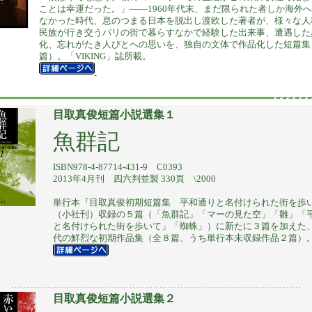
ことは幸運だった。」――1960年代末、まだ限られた者しか海外
なかった時代、息のつまる日本を脱出し渡欧した著者が、様々な人
民族が行き交うパリの街で暮らすなかで経験した出来事、遭遇した
化、忘れがたき人びとへの思いを、独自の文体で作品化した短篇集
篇）。「VIKING」誌所載。
目取真俊短篇小説選集１
魚群記
ISBN978-4-87714-431-9 C0393
2013年4月刊 四六判並製 330頁 \2000
単行本『目取真俊初期短篇集 平和通りと名付けられた街を歩
（小社刊）収録の５篇（「魚群記」「マーの見た空」「雛」「
と名付けられた街を歩いて」「蜘蛛」）に新たに３篇を加えた、
代の鮮烈な初期作品集（全８篇、うち単行本未収録作品２篇）
……………………………………………………………………………………
目取真俊短篇小説選集２