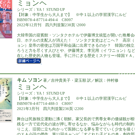
ミョンヘ
シリーズ：YA！ STUND UP
【対象：中学生から大人まで】 ※中１以上の学習漢字にルビ
ISBN978-4-87714-494-4 C8097
2022年12月刊 四六判並製238頁 \2000
大韓帝国の迎賓館・ソンタクホテルで伊藤博文統監が開いた晩餐会
日、ホテルの支配人が消えた！ ソンタク女史はどこへ？ 高宗（
ョン）皇帝の密使は万国平和会議に出席できるのか？ 韓国の独立
ろうと力を尽くす人びとや、伊藤博文、李完用（イ ワニョン）などの実
在した歴史的人物も登場。手に汗にぎる歴史ミステリー×韓国ＹＡ
キム ソヨン
著／吉仲貴美子・梁玉順 訳／解説：仲村修
ミョンヘ
シリーズ：YA！ STUND UP
【対象：中学生から大人まで】 ※中１以上の学習漢字にルビ
ISBN978-4-87714-488-3 C8097
2021年3月刊 四六判並製236頁 \2200
舞台は民族独立運動に沸く朝鮮。家父長的で男尊女卑の価値観が根
残る一方で近代化の波が押し寄せるなか、悩みながらも時代の制約
りこえ、旧習に立ち向かって医師になる夢を育てていく少女を描く
のＹＡ小説の傑作。第11回チャンビ「すぐれた子どもの本」創作部